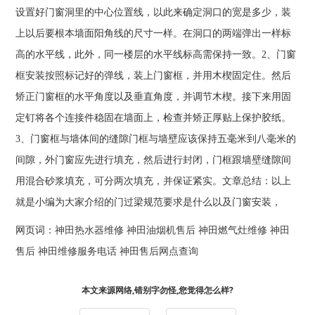
设置好门窗洞里的中心位置线，以此来确定洞口的宽是多少，装
上以后要根本墙面阳角线的尺寸一样。在洞口的两端弹出一样标
高的水平线，此外，同一楼层的水平线标高需保持一致。2、门窗
框安装按照标记好的弹线，装上门窗框，并用木楔固定住。然后
矫正门窗框的水平角度以及垂直角度，并调节木楔。接下来用固
定钉将各个连接件稳固在墙面上，检查并矫正厚贴上保护胶纸。
3、门窗框与墙体间的缝隙门框与墙壁应该保持五毫米到八毫米的
间隙，外门窗应先进行填充，然后进行封闭，门框跟墙壁缝隙间
用混合砂浆填充，可分两次填充，并保证紧实。文章总结：以上
就是小编为大家介绍的门过梁规范要求是什么以及门窗安装，
网页词：
神田热水器维修
神田油烟机售后
神田燃气灶维修
神田
售后
神田维修服务电话
神田售后网点查询
本文来源网络,错别字勿怪,您觉得怎么样?