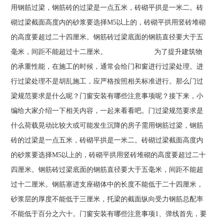
用钢筋过梁，钢筋砖的过梁是一点五米，砖砌平拱是一米二。砖
砌过梁截面高度内的砂浆要选择M5以上的，砖砌平拱用竖砖堆砌
的高度要超过二十四厘米。钢筋砖过梁底面的钢筋直径要大于五
毫米，间距不能超过十二厘米。 为了提升建筑物
的承重性能，在施工的时候，通常会给门和窗进行过梁处理。进
行过梁处理不是胡乱施工，应严格按照相关标准进行。那么门过
梁规范要求是什么呢？门窗安装有哪些注意事项呢？接下来，小
编给大家介绍一下相关内容，一起来看看吧。门过梁规范要求是
什么荷载晃动比较大或可能发生沉降的房子需用钢筋过梁，钢筋
砖的过梁是一点五米，砖砌平拱是一米二。砖砌过梁截面高度内
的砂浆要选择M5以上的，砖砌平拱用竖砖堆砌的高度要超过二十
四厘米。钢筋砖过梁底面的钢筋直径要大于五毫米，间距不能超
过十二厘米。钢筋塞进支座砌体中的长度不能低于二十四厘米，
砂浆层的厚度不能低于三厘米，托梁的截面纵向受力钢筋总配率
不能低于百分之六十。门窗安装有哪些注意事项1、弹线首先，要