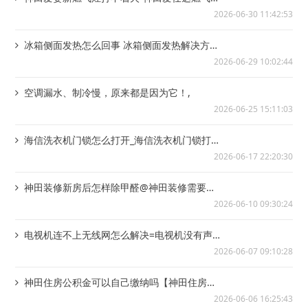
打不着火
2026-06-30 11:42:53
冰箱侧面发热怎么回事 冰箱侧面发热解决方法/
冰箱产生噪音的原因是什么 应该如何进...
2026-06-29 10:02:44
空调漏水、制冷慢，原来都是因为它！,
2026-06-25 15:11:03
海信洗衣机门锁怎么打开_海信洗衣机门锁打开
技巧，海信洗衣机如何设置程序_海信洗衣...
2026-06-17 22:20:30
神田装修新房后怎样除甲醛@神田装修需要什
么材料
2026-06-10 09:30:24
电视机连不上无线网怎么解决=电视机没有声音
是怎么回事
2026-06-07 09:10:28
神田住房公积金可以自己缴纳吗【神田住房公
积金里的钱可以取出来吗
2026-06-06 16:25:43